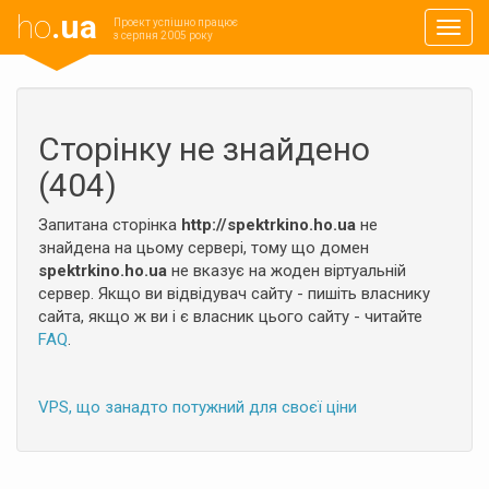
ho
.ua
Проект успішно працює
Навиг
з серпня 2005 року
Сторінку не знайдено
(404)
Запитана сторінка
http://spektrkino.ho.ua
не
знайдена на цьому сервері, тому що домен
spektrkino.ho.ua
не вказує на жоден віртуальній
сервер. Якщо ви відвідувач сайту - пишіть власнику
сайта, якщо ж ви і є власник цього сайту - читайте
FAQ
.
VPS, що занадто потужний для своєї ціни